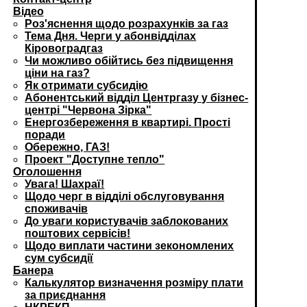
Відео
Роз'яснення щодо розрахунків за газ
Тема Дня. Черги у абонвідділах
Кіровоградгаз
Чи можливо обійтись без підвищення
ціни на газ?
Як отримати субсидію
Абонентський відділ Центргазу у бізнес-
центрі "Червона Зірка"
Енергозбереження в квартирі. Прості
поради
Обережно, ГАЗ!
Проект "Доступне тепло"
Оголошення
Увага! Шахраї!
Щодо черг в відділі обслуговування
споживачів
До уваги користувачів заблокованих
поштових сервісів!
Щодо виплати частини зекономлених
сум субсидії
Банера
Калькулятор визначення розміру плати
за приєднання