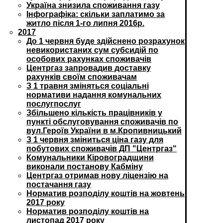
Україна знизила споживання газу
Інфографіка: скільки заплатимо за
житло після 1-го липня 2016р.
2017
До 1 червня буде здійснено розрахунок
невикористаних сум субсидій по
особових рахунках споживачів
Центргаз запровадив доставку
рахунків своїм споживачам
З 1 травня зміняться соціальні
нормативи надання комунальних
послугпослуг
Збільшено кількість працівників у
пункті обслуговування споживачів по
вул.Героїв України в м.Кропивницький
З 1 червня зміниться ціна газу для
побутових споживачів ДП "Центргаз"
Комунальники Кіровоградщини
виконали постанову Кабміну
Центргаз отримав нову ліцензію на
постачання газу
Норматив розподілу коштів на жовтень
2017 року
Норматив розподілу коштів на
листопад 2017 року