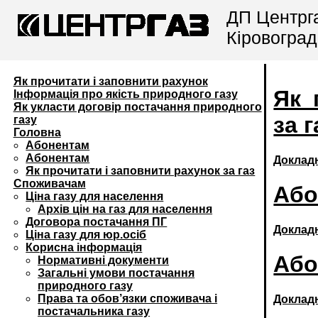
ДП Центрг
Кіровоград
Як прочитати і заповнити рахунок
Як 
Інформація про якість природного газу
Як укласти договір постачання природного
за г
газу
Головна
Абонентам
Абонентам
Доклад
Як прочитати і заповнити рахунок за газ
Споживачам
Або
Ціна газу для населення
Архів цін на газ для населення
Договора постачання ПГ
Доклад
Ціна газу для юр.осіб
Корисна інформація
Або
Нормативні документи
Загальні умови постачання
природного газу
Права та обов’язки споживача і
Доклад
постачальника газу