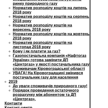
ринку природного газу
Норматив розподілу коштів на липень
2018 року
Норматив розподілу коштів на серпень
2018 року
Норматив розподілу коштів на
вересень 2018 року
Норматив розподілу коштів на жовтень
2018 року
Норматив розподілу коштів на
листопад 2018 року
Кому і як платити за газ?
Газопостачальна компанія «Нафтогаз
України» готова замінити ДП
«Центргаз» у якості постачальника газу
споживачам Кіровоградської області
УВАГА! На Кіровоградщині змінився
постачальник газу для населення
2019
До уваги споживачів природного газу!
Порядок проведення остаточного
розрахунку між абонентом та ДП
«Центргаз».
Контакти
Контакт-центр