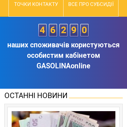
ТОЧКИ КОНТАКТУ
ВСЕ ПРО СУБСИДІЇ
наших споживачів користуються
особистим кабінетом
GASOLINAonline
ОСТАННІ НОВИНИ