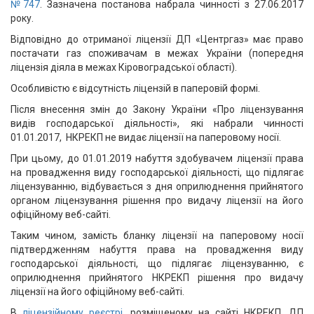
№747
. Зазначена постанова набрала чинності з 27.06.2017
року.
Відповідно до отриманої ліцензії ДП «Центргаз» має право
постачати газ споживачам в межах України (попередня
ліцензія діяла в межах Кіровоградської області).
Особливістю є відсутність ліцензій в паперовій формі.
Після внесення змін до Закону України «Про ліцензування
видів господарської діяльності», які набрали чинності
01.01.2017, НКРЕКП не видає ліцензії на паперовому носії.
При цьому, до 01.01.2019 набуття здобувачем ліцензії права
на провадження виду господарської діяльності, що підлягає
ліцензуванню, відбувається з дня оприлюднення прийнятого
органом ліцензування рішення про видачу ліцензії на його
офіційному веб-сайті.
Таким чином, замість бланку ліцензії на паперовому носії
підтвердженням набуття права на провадження виду
господарської діяльності, що підлягає ліцензуванню, є
оприлюднення прийнятого НКРЕКП рішення про видачу
ліцензії на його офіційному веб-сайті.
В
ліцензійному реєстрі,
розміщеному на сайті НКРЕКП, ДП