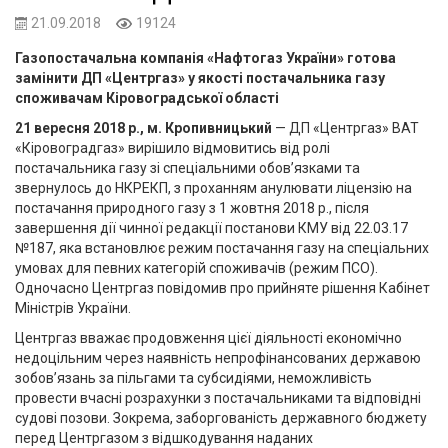
21.09.2018
19124
Газопостачальна компанія «Нафтогаз України» готова
замінити ДП «Центргаз» у якості постачальника газу
споживачам Кіровоградської області
21 вересня 2018 р., м. Кропивницький
—
ДП «Центргаз» ВАТ
«Кіровоградгаз» вирішило відмовитись від ролі
постачальника газу зі спеціальними обов’язками та
звернулось до НКРЕКП, з проханням анулювати ліцензію на
постачання природного газу з 1 жовтня 2018 р., після
завершення дії чинної редакції постанови КМУ від 22.03.17
№187, яка встановлює режим постачання газу на спеціальних
умовах для певних категорій споживачів (режим ПСО).
Одночасно Центргаз повідомив про прийняте рішення Кабінет
Міністрів України.
Центргаз вважає продовження цієї діяльності економічно
недоцільним через наявність непрофінансованих державою
зобов’язань за пільгами та субсидіями, неможливість
провести вчасні розрахунки з постачальниками та відповідні
судові позови. Зокрема, заборгованість державного бюджету
перед Центргазом з відшкодування наданих