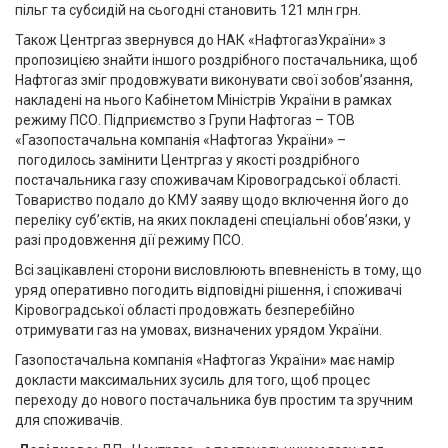
пільг та субсидій на сьогодні
становить 121 млн грн.
Також Центргаз звернувся до НАК «НафтогазУкраїни» з
пропозицією знайти іншого роздрібного постачальника, щоб
Нафтогаз зміг продовжувати виконувати свої зобов’язання,
накладені на нього Кабінетом Міністрів України в рамках
режиму ПСО. Підприємство з Групи Нафтогаз – ТОВ
«Газопостачальна компанія «Нафтогаз України» –
погодилось замінити Центргаз у якості роздрібного
постачальника газу споживачам Кіровоградської області.
Товариство подало до КМУ заяву щодо включення його
до
переліку суб’єктів, на яких покладені спеціальні обов’язки, у
разі
продовження дії режиму ПСО.
Всі зацікавлені сторони висловлюють впевненість в тому, що
уряд оперативно погодить відповідні рішення, і споживачі
Кіровоградської області продовжать безперебійно
отримувати газ на умовах, визначених урядом України.
Газопостачальна компанія «
Нафтогаз України» має намір
докласти максимальних зусиль для того, щоб процес
переходу до нового постачальника був простим та зручним
для споживачів.