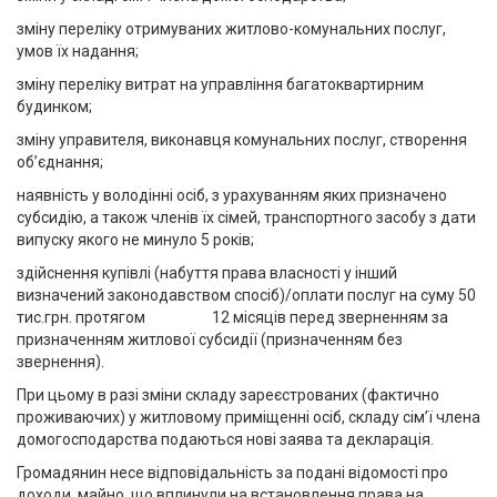
зміну переліку отримуваних житлово-комунальних послуг,
умов їх надання;
зміну переліку витрат на управління багатоквартирним
будинком;
зміну управителя, виконавця комунальних послуг, створення
об’єднання;
наявність у володінні осіб, з урахуванням яких призначено
субсидію, а також членів їх сімей, транспортного засобу з дати
випуску якого не минуло 5 років;
здійснення купівлі (набуття права власності у інший
визначений законодавством спосіб)/оплати послуг на суму 50
тис.грн. протягом 12 місяців перед зверненням за
призначенням житлової субсидії (призначенням без
звернення).
При цьому в разі зміни складу зареєстрованих (фактично
проживаючих) у житловому приміщенні осіб, складу сім’ї члена
домогосподарства подаються нові заява та декларація.
Громадянин несе відповідальність за подані відомості про
доходи, майно, що вплинули на встановлення права на