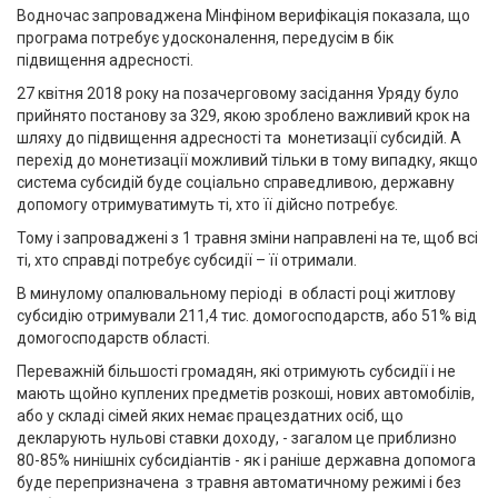
Водночас запроваджена Мінфіном верифікація показала, що
програма потребує удосконалення, передусім в бік
підвищення адресності.
27 квітня 2018 року на позачерговому засідання Уряду було
прийнято постанову за 329, якою зроблено важливий крок на
шляху до підвищення адресності та монетизації субсидій. А
перехід до монетизації можливий тільки в тому випадку, якщо
система субсидій буде соціально справедливою, державну
допомогу отримуватимуть ті, хто її дійсно потребує.
Тому і запроваджені з 1 травня зміни направлені на те, щоб всі
ті, хто справді потребує субсидії – її отримали.
В минулому опалювальному періоді в області році житлову
субсидію отримували 211,4 тис. домогосподарств, або 51% від
домогосподарств області.
Переважній більшості громадян, які отримують субсидії і не
мають щойно куплених предметів розкоші, нових автомобілів,
або у складі сімей яких немає працездатних осіб, що
декларують нульові ставки доходу, - загалом це приблизно
80-85% нинішніх субсидіантів - як і раніше державна допомога
буде перепризначена з травня автоматичному режимі і без