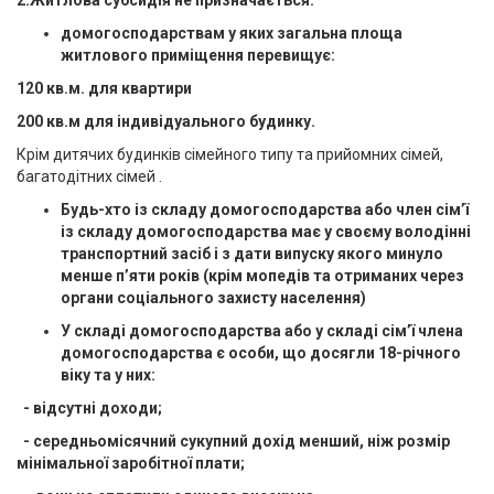
2.Житлова субсидія не призначається:
домогосподарствам у яких загальна площа
житлового приміщення перевищує:
120 кв.м. для квартири
200 кв.м для індивідуального будинку.
Крім дитячих будинків сімейного типу та прийомних сімей,
багатодітних сімей .
Будь-хто із складу домогосподарства або член сім’ї
із складу домогосподарства має у своєму володінні
транспортний засіб і з дати випуску якого минуло
менше п’яти років (крім мопедів та отриманих через
органи соціального захисту населення)
У складі домогосподарства або у складі сім’ї члена
домогосподарства є особи, що досягли 18-річного
віку та у них:
- відсутні доходи;
- середньомісячний сукупний дохід менший, ніж розмір
мінімальної заробітної плати;