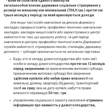
- вони не сплатили єдиного внеску на
загальнообов’язкове державне соціальне страхування у
розмірі не меншому ніж мінімальний (704,0 грн.) протягом
трьох місяців у періоді за який враховуються доходи.
Але якщо такі особи навчалися за денною формою у
закладах середньої освіти, професійно-технічних навчальних
закладах, закладах вищої освіти або зареєстровані у центрі
зайнятості як такі, що шукають роботу, і в цей період
навчалися в центрах професійно-технічної освіти Державної
служби зайнятості, отримували пенсію, стипендію, державну
допомогу – субсидія призначається на загальних підставах.
Будь-хто із складу домогосподарства або член сім’ї
особи із складу домогосподарства
протягом 12 місяців
перед зверненням
за призначенням житлової субсидії,
призначенням житлової субсидії без звернення
здійснив купівлю або набув право власності
на
земельну ділянку, квартиру (будинок), транспортний
засіб
на суму
, яка на дату купівлі, набуття права
власності перевищує
50 тис. грн.
управлінням соціального захисту населення
отримано
інформацію про наявність у домогосподарства,