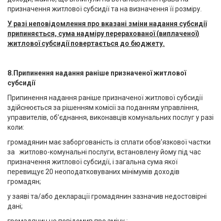
призначення житлової субсидії та на визначення її розміру.
У разі неповідомлення про вказані зміни надання субсидії
припиняється, сума надміру перерахованої (виплаченої)
житлової субсидії повертається до бюджету.
8.Припинення надання раніше призначеної житлової
субсидії
Припинення надання раніше призначеної житлової субсидії
здійснюється за рішенням комісії за поданням управління,
управителів, об’єднання, виконавців комунальних послуг у разі
коли:
громадянин має заборгованість із сплати обов’язкової частки
за житлово-комунальні послуги, встановлену йому під час
призначення житлової субсидії, і загальна сума якої
перевищує 20 неоподатковуваних мінімумів доходів
громадян;
у заяві та/або декларації громадянин зазначив недостовірні
дані;