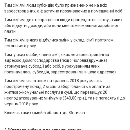
Тим сім’ям, яким субсидію було призначено не на всіх
зареєстрованих, а фактично проживаючих в помешканні осіб
Тим сім’ям, де є непрацюючі люди працездатного віку, в яких
або відсутні доходи, або вони менші мінімальної заробітної
плати
Тим сім’ям, в яких відбулися зміни у складі сім’ї протягом
останнього року
Тим у яких особи, члени сім'ї, яких не зареєстровані за
адресою домогосподарства (якщо чоловік(дружина)
отримувача субсидії або осіб, з урахуванням яких
призначалась субсидія, зареєстровані за іншою адресою)
Тим сім'ям, які станом на травень 2018 року мають
прострочену понад 2 місяці заборгованість з оплати за
житлово-комунальні послуги в сумі, що перевищує 20
неоподатковуваних мінімумів (340,00 грн.), та не погасять її до
червня 2018 року.
Кількісь таких сімей в області до 35 тисяч.