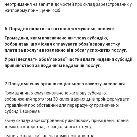
неотримання на запит відомостей про склад зареєстрованих у
житловому приміщенні осіб.
6. Порядок оплати за житлово-комунальні послуги
Громадяни, яким призначено житлову субсидію,
зобов’язані щомісяця сплачувати обов’язкову частку
плати за послуги незалежно від обсягу спожитих послуг.
У разі несплати обов’язкової частки плати надання субсидії
припиняється за поданням надавачів послуг.
7.Повідомлення органів соціального захисту населення.
Громадянин, якому призначено житлову субсидію,
зобов’язаний протягом 30 календарних днів проінформувати
управління про обставини для перерахунку призначеної
субсидії, зокрема:
зміну складу зареєстрованих у житловому приміщенні членів
домогосподарства , їх соціального статусу;
зміни у складі сім’ї члена домогосподарства;