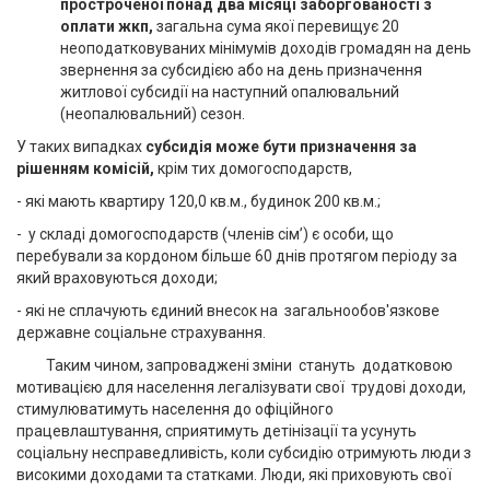
простроченої понад два місяці заборгованості з
оплати жкп,
загальна сума якої перевищує 20
неоподатковуваних мінімумів доходів громадян на день
звернення за субсидією або на день призначення
житлової субсидії на наступний опалювальний
(неопалювальний) сезон.
У таких випадках
субсидія може бути призначення за
рішенням комісій,
крім тих домогосподарств,
- які мають квартиру 120,0 кв.м., будинок 200 кв.м.;
- у складі домогосподарств (членів сім’) є особи, що
перебували за кордоном більше 60 днів протягом періоду за
який враховуються доходи;
- які не сплачують єдиний внесок на загальнообов'язкове
державне соціальне страхування.
Таким чином, запроваджені зміни стануть додатковою
мотивацією для населення легалізувати свої трудові доходи,
стимулюватимуть населення до офіційного
працевлаштування, сприятимуть детінізації та усунуть
соціальну несправедливість, коли субсидію отримують люди з
високими доходами та статками. Люди, які приховують свої