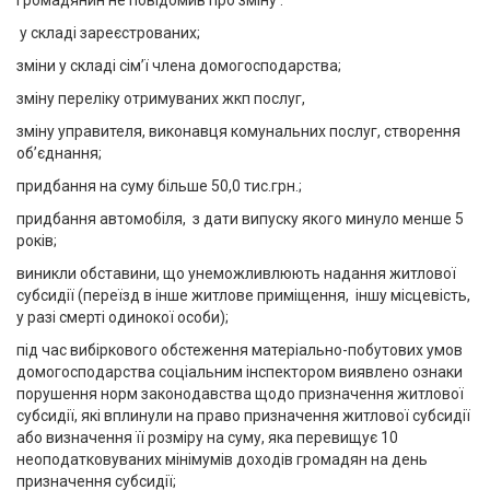
громадянин не повідомив про зміну :
у складі зареєстрованих;
зміни у складі сім’ї члена домогосподарства;
зміну переліку отримуваних жкп послуг,
зміну управителя, виконавця комунальних послуг, створення
об’єднання;
придбання на суму більше 50,0 тис.грн.;
придбання автомобіля, з дати випуску якого минуло менше 5
років;
виникли обставини, що унеможливлюють надання житлової
субсидії (переїзд в інше житлове приміщення, іншу місцевість,
у разі смерті одинокої особи);
під час вибіркового обстеження матеріально-побутових умов
домогосподарства соціальним інспектором виявлено ознаки
порушення норм законодавства щодо призначення житлової
субсидії, які вплинули на право призначення житлової субсидії
або визначення її розміру на суму, яка перевищує 10
неоподатковуваних мінімумів доходів громадян на день
призначення субсидії;