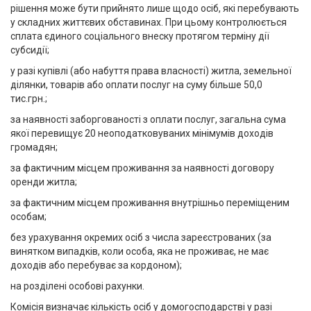
рішення може бути прийнято лише щодо осіб, які перебувають
у складних життєвих обставинах. При цьому контролюється
сплата єдиного соціального внеску протягом терміну дії
субсидії;
у разі купівлі (або набуття права власності) житла, земельної
ділянки, товарів або оплати послуг на суму більше 50,0
тис.грн.;
за наявності заборгованості з оплати послуг, загальна сума
якої перевищує 20 неоподатковуваних мінімумів доходів
громадян;
за фактичним місцем проживання за наявності договору
оренди житла;
за фактичним місцем проживання внутрішньо переміщеним
особам;
без урахування окремих осіб з числа зареєстрованих (за
винятком випадків, коли особа, яка не проживає, не має
доходів або перебуває за кордоном);
на розділені особові рахунки.
Комісія визначає кількість осіб у домогосподарстві у разі