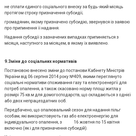
не сплати єдиного соціального внеску за будь-який місяць
протягом строку призначення субсидії;
громадянин, якому призначено субсидію, звернувся із заявою
про припинення її надання.
Надання субсидії з зазначених випадках припиняється з
місяця, наступного за місяцем, в якому їх виявлено.
9.Зміни до соціальних нормативів
Постановою внесено зміни до постанови Кабінету Міністрів
України від 06 серпня 2014 року №409, якими переглянуто
соціальні нормативи споживання газу та електроенергії для
потреб опалення, а також скасовано норму площі житла у
розмірі 75 кв.м для домогосподарств, що складаються з однієї
або двох непрацездатних осіб.
Передбачено, що опалювальний сезон для надання пільг
особам, які використовують газ або електроенергію для
індивідуального опалення, з 16 жовтня по 15 квітня
включно (як і для призначення субсидій).