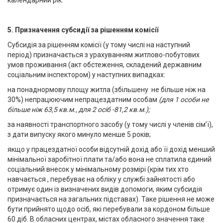
календарний рік.
5. Призначення субсидії за рішенням комісії
Субсидія за рішенням комісії (у тому числі на наступний
період) призначається з урахуванням житлово-побутових
умов проживання (акт обстеження, складений державним
соціальним інспектором) у наступних випадках:
на понаднормову площу житла (збільшену не більше ніж на
30%) непрацюючим непрацездатним особам
(для 1 особи не
більше ніж 63,5 кв.м., для 2 осіб -81,2 кв.м.);
за наявності транспортного засобу (у тому числі у членів сім’ї),
з дати випуску якого минуло менше 5 років;
якщо у працездатної особи відсутній дохід або її дохід менший
мінімальної заробітної плати та/або вона не сплатила єдиний
соціальний внесок у мінімальному розмірі (крім тих хто
навчається , перебуває на обліку у службі зайнятості або
отримує один із визначених видів допомоги, яким субсидія
призначається на загальних підставах). Таке рішення не може
бути прийнято щодо осіб, які перебували за кордоном більше
60 діб. В обласних центрах, містах обласного значення таке