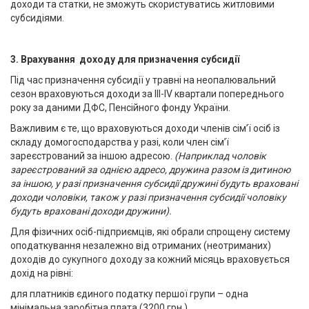
доходи та статки, не зможуть скористуватись житловими
субсидіями.
3. Врахування доходу для призначення субсидії
Під час призначення субсидії у травні на неопалювальний
сезон враховуються доходи за ІІІ-ІV квартали попереднього
року за даними ДФС, Пенсійного фонду України.
Важливим є те, що враховуються доходи членів сім’ї осіб із
складу домогосподарства у разі, коли член сім’ї
зареєстрований за іншою адресою.
(Наприклад чоловік
зареєстрований за однією адресо, дружина разом із дитиною
за іншою, у разі призначення субсидії дружині будуть враховані
доходи чоловіки, також у разі призначення субсидії чоловіку
будуть враховані доходи дружини).
Для фізичних осіб-підприємців, які обрали спрощену систему
оподаткування незалежно від отриманих (неотриманих)
доходів до сукупного доходу за кожний місяць враховується
дохід на рівні:
для платників єдиного податку першої групи – одна
мінімальна заробітна плата (3200 грн.)