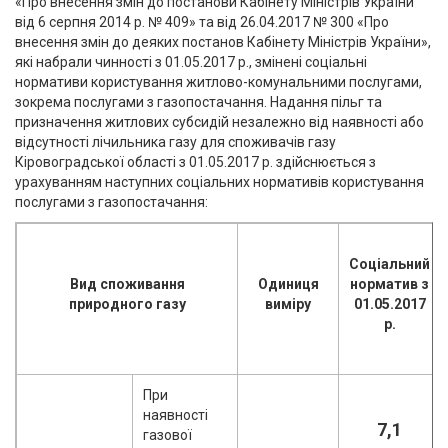
«Про внесення змін до постанови Кабінету Міністрів України
від 6 серпня 2014 р. № 409» та від 26.04.2017 № 300 «Про
внесення змін до деяких постанов Кабінету Міністрів України»,
які набрали чинності з 01.05.2017 р., змінені соціальні
нормативи користування житлово-комунальними послугами,
зокрема послугами з газопостачання. Надання пільг та
призначення житлових субсидій незалежно від наявності або
відсутності лічильника газу для споживачів газу
Кіровоградської області з 01.05.2017 р. здійснюється з
урахуванням наступних соціальних нормативів користування
послугами з газопостачання:
Соціальний
Вид споживання
Одиниця
норматив з
природного газу
виміру
01.05.2017
р.
При
наявності
7,1
газової