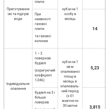
плити
Приготування
куб.м на 1
їжі та підігрів
особу в
При
води
місяць
наявності
газової
14
плити
та газової
колонки
1 – 2
поверхові
куб.м на 1
будівлі
кв.м
5,23
(коригуючий
опалюваної
коефіцієнт
площі в
1,046)
місяць в
Індивідуальне
опалюваль-
опалення
ний період
будівлі на 3 і
(з 01
більше
жовтня по
поверхів
30 квітня
3,815