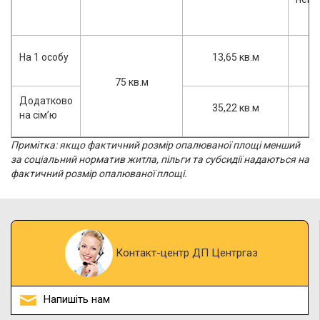
На 1 особу
13,65 кв.м
75 кв.м
Додатково
35,22 кв.м
на сім’ю
Примітка: якщо фактичний розмір опалюваної площі менший
за соціальний норматив житла, пільги та субсидії надаються на
фактичний розмір опалюваної площі.
Контакт-центр ДП Центргаз
Напишіть нам