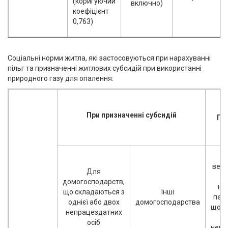
(коригуючий
включно)
коефіцієнт
0,763)
Соціальні норми житла, які застосовуються при нарахуванні
пільг та призначенні житлових субсидій при використанні
природного газу для опалення:
При призначенні субсидій
При
Д
вете
Для
домогосподарств,
на
що складаються з
Інші
пере
однієї або двох
домогосподарства
що с
непрацездатних
осіб
непр